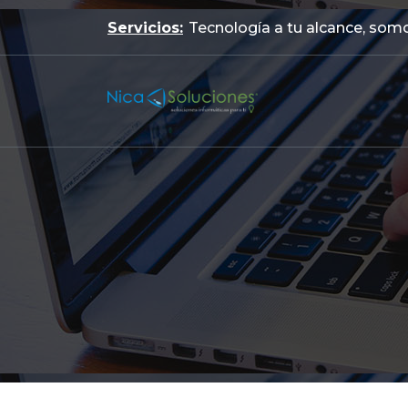
Servicios:
Tecnología a tu alcance, somo
NICASOLUCIONES, S.A Soporte TI Outsourcing, Desarrollo web
Aplicaciones informáticas, sistemas en línea, Desarrollo AP