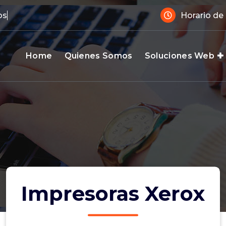
s tu a
Horario de
Home
Quienes Somos
Soluciones Web
, Alojamiento web y Dominio, Servidores Virtuales VPS, Programación web, Servici
P Android, Auditorias informáticas
Impresoras Xerox