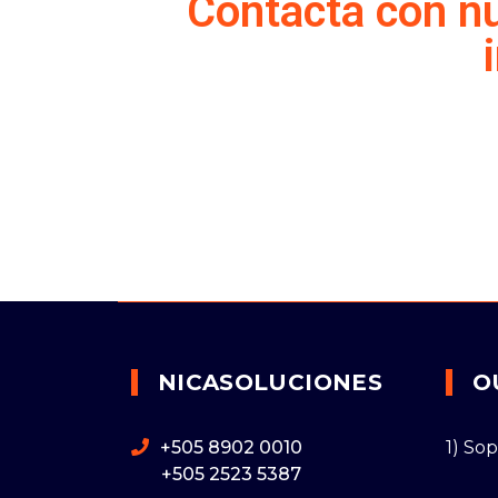
Contacta con nu
NICASOLUCIONES
O
+505 8902 0010
1) So
+505 2523 5387