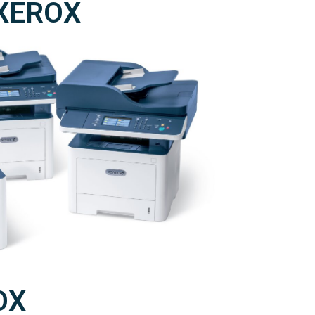
 XEROX
OX